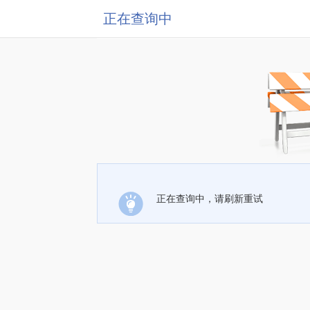
正在查询中
正在查询中，请刷新重试